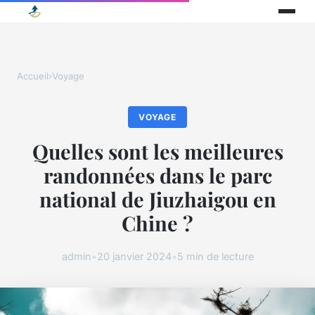
Accueil
›
Voyage
VOYAGE
Quelles sont les meilleures
randonnées dans le parc
national de Jiuzhaigou en
Chine ?
admin
•
20 janvier 2024
•
5 min de lecture