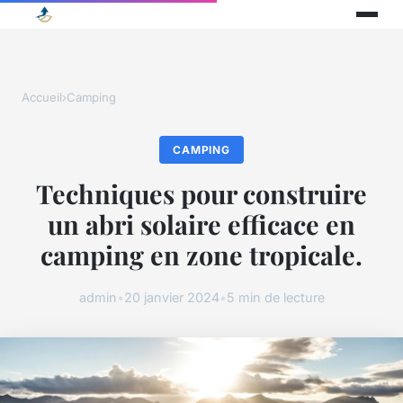
Accueil
›
Camping
CAMPING
Techniques pour construire
un abri solaire efficace en
camping en zone tropicale.
admin
•
20 janvier 2024
•
5 min de lecture