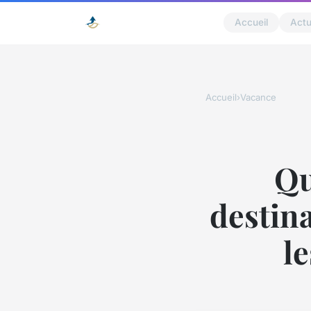
Accueil
Act
Accueil
›
Vacance
Qu
destin
l