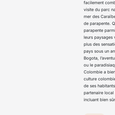
facilement comb
visite du parc n
mer des Caraïb
de parapente. Qu
parapente
parmi
leurs paysages v
plus des sensati
pays sous un ang
Bogota, l’avent
ou le paradisia
Colombie a bien 
culture colombi
de ses habitants
partenaire local
incluant bien sû