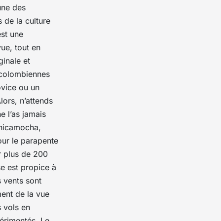
’une des
 de la culture
st une
ue, tout en
ginale et
 colombiennes
ovice ou un
lors, n’attends
e l’as jamais
hicamocha
,
our le parapente
r plus de 200
e est propice à
s vents sont
ment de la vue
 vols en
érimentés. Le