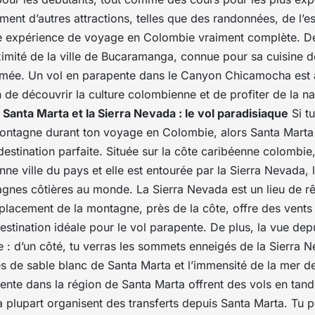
ment d’autres attractions, telles que des randonnées, de l’e
ne expérience de
voyage en Colombie
vraiment complète. De
imité de la ville de Bucaramanga, connue pour sa cuisine dé
imée. Un vol en parapente dans le Canyon Chicamocha est 
n de découvrir la
culture colombienne
et de profiter de la n
.
Santa Marta et la Sierra Nevada : le vol paradisiaque
Si t
 montagne durant ton
voyage en Colombie
, alors Santa Marta 
destination
parfaite. Située sur la côte caribéenne colombie
enne ville du pays et elle est entourée par la Sierra Nevada, 
gnes côtières au monde. La Sierra Nevada est un lieu de rê
placement de la montagne, près de la côte, offre des vents
destination idéale pour le
vol parapente
. De plus, la vue depu
e : d’un côté, tu verras les sommets enneigés de la Sierra 
ges de sable blanc de Santa Marta et l’immensité de la mer d
ente dans la région de
Santa Marta
offrent des vols en tan
la plupart organisent des transferts depuis Santa Marta. Tu