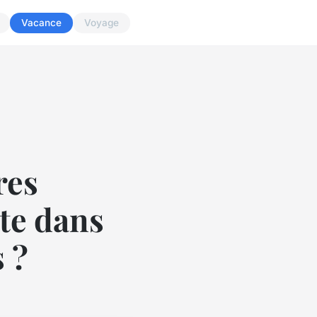
Vacance
Voyage
res
te dans
 ?