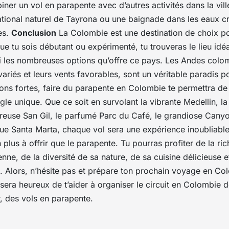
iner un vol en parapente avec d’autres activités dans la
vill
ational naturel de Tayrona ou une baignade dans les eaux cri
es.
Conclusion
La Colombie est une
destination
de choix po
e tu sois débutant ou expérimenté, tu trouveras le lieu idé
 les nombreuses options qu’offre ce pays. Les Andes colo
ariés et leurs vents favorables, sont un véritable paradis p
ons fortes, faire du parapente en Colombie te permettra de
le unique. Que ce soit en survolant la vibrante Medellin, l
ureuse San Gil, le parfumé Parc du Café, le grandiose Can
que Santa Marta, chaque vol sera une expérience inoubliable
plus à offrir que le parapente. Tu pourras profiter de la ric
enne
, de la diversité de sa nature, de sa cuisine délicieuse e
. Alors, n’hésite pas et prépare ton prochain
voyage en Co
sera heureux de t’aider à organiser le
circuit en Colombie
de
r, des vols en parapente.