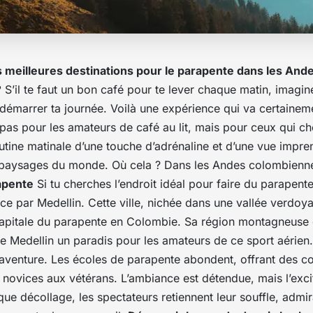
s meilleures destinations pour le parapente dans les And
?
S’il te faut un bon café pour te lever chaque matin, imagi
démarrer ta journée. Voilà une
expérience
qui va certainemen
t pas pour les amateurs de café au lit, mais pour ceux qui c
utine matinale d’une touche d’adrénaline et d’une vue impren
 paysages du
monde
. Où cela ? Dans les Andes colombienn
apente
Si tu cherches l’endroit idéal pour faire du parapent
e par Medellin. Cette
ville
, nichée dans une vallée verdoya
apitale du parapente en
Colombie
. Sa
région
montagneuse e
e Medellin un paradis pour les amateurs de ce sport aérien.
aventure
. Les écoles de parapente abondent, offrant des c
 novices aux vétérans. L’ambiance est détendue, mais l’exci
ue décollage, les spectateurs retiennent leur souffle, admir