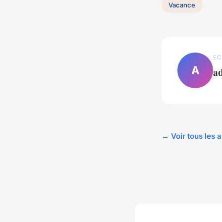
Vacance
EC
A
a
← Voir tous les 