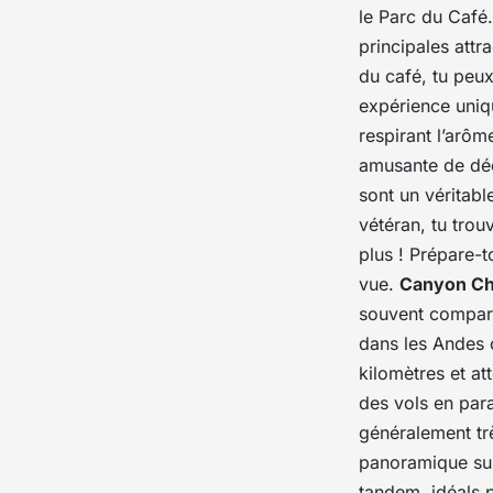
le
Parc du Café
principales attr
du café, tu peu
expérience uniqu
respirant l’arôm
amusante de déc
sont un véritab
vétéran, tu trou
plus ! Prépare-t
vue.
Canyon Ch
souvent comparé
dans les Andes 
kilomètres et a
des vols en par
généralement trè
panoramique sur
tandem, idéals 