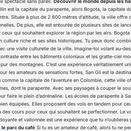
e spectacle sans pareil.
Découvrir le monde depuis les ha
lin est la capitale du parapente, alors Bogota, la capitale d
tre. Située à plus de 2 600 mètres d’altitude, la
ville
offre 
nelles. De plus, elle est entourée de plusieurs sites de lanc
 ceux qui souhaitent explorer la
région
par les airs. Bogota
on
culture
riche et ses sites historiques. Tu peux donc comb
c une visite culturelle de la ville. Imagine-toi volant au-dess
ontraste entre les bâtiments coloniaux et les gratte-ciel mo
ir pur des montagnes. C’est une expérience véritablement un
our les amateurs de sensations fortes, San
Gil
est la destin
comme la capitale de l’aventure en
Colombie
, cette ville 
êmes, dont le parapente. Avec ses paysages à couper le souff
pour faire le plein d’adrénaline. Les écoles de parapente à S
ien équipées. Elles proposent des vols en tandem pour ceu
u des cours pour ceux qui souhaitent se perfectionner. Le v
doyante et vallonnée est une expérience que tu n’oublieras 
le parc du café
Si tu es un amateur de café, alors tu ne p