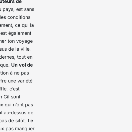
uteurs de
u pays, est sans
des conditions
ement, ce qui la
 est également
iner ton
voyage
us de la ville,
dernes, tout en
ique.
Un vol de
ation à ne pas
offre une variété
le, c’est
an
Gil
sont
x qui n’ont pas
ol au-dessus de
pas de sitôt.
Le
eux pas manquer