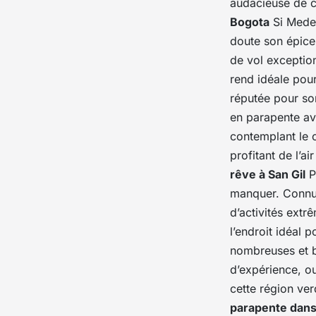
audacieuse de c
Bogota
Si Medel
doute son épicen
de vol exception
rend idéale pour
réputée pour s
en parapente ave
contemplant le c
profitant de l’a
rêve à San Gil
P
manquer. Connu 
d’activités extr
l’endroit idéal 
nombreuses et b
d’expérience, o
cette région ver
parapente dans 