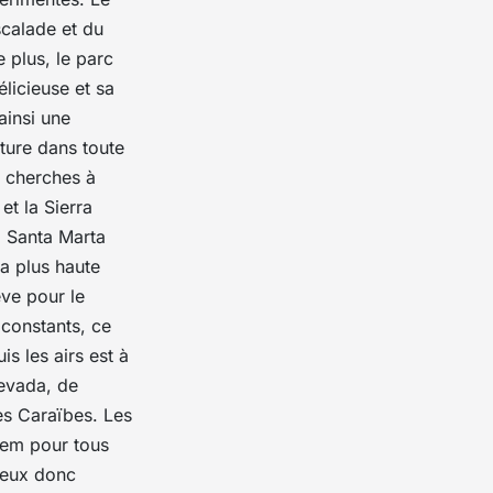
scalade et du
 plus, le parc
licieuse et sa
ainsi une
ature dans toute
u cherches à
et la Sierra
, Santa Marta
la plus haute
ve pour le
 constants, ce
is les airs est à
Nevada, de
es Caraïbes. Les
dem pour tous
 peux donc