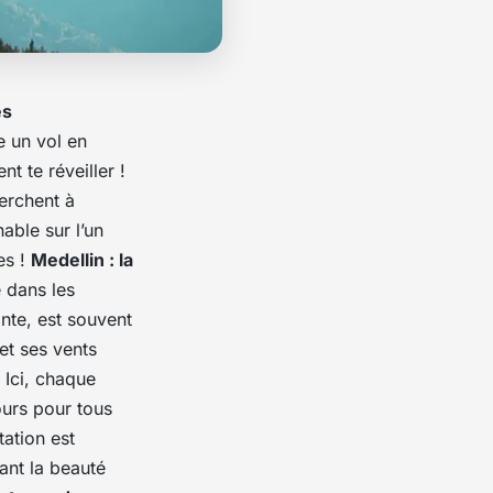
es
ne un
vol
en
t te réveiller !
herchent à
able sur l’un
es !
Medellin : la
e dans les
nte, est souvent
t ses vents
 Ici, chaque
ours pour tous
tation est
ant la beauté