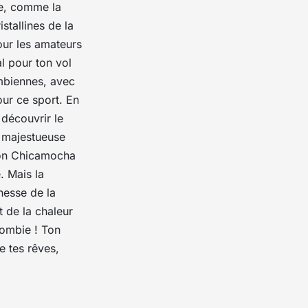
e
, comme la
stallines de la
ur les amateurs
al pour ton
vol
mbiennes, avec
our ce sport. En
 découvrir le
a majestueuse
yon Chicamocha
. Mais la
hesse de la
t de la chaleur
lombie
! Ton
 tes rêves,