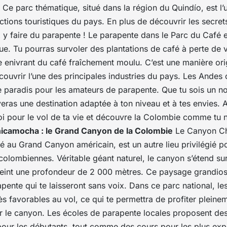
. Ce parc thématique, situé dans la région du Quindío, est l
actions touristiques du pays. En plus de découvrir les secrets
x y faire du parapente ! Le parapente dans le
Parc du Café
e
e. Tu pourras survoler des plantations de café à perte de v
e enivrant du café fraîchement moulu. C’est une manière ori
ouvrir l’une des principales industries du pays. Les Andes
le paradis pour les amateurs de parapente. Que tu sois un n
veras une destination adaptée à ton niveau et à tes envies. A
oi pour le vol de ta vie et découvre la Colombie comme tu n
icamocha : le Grand Canyon de la Colombie
Le
Canyon C
 au Grand Canyon américain, est un autre lieu privilégié p
colombiennes. Véritable géant naturel, le canyon s’étend su
tteint une profondeur de 2 000 mètres. Ce paysage grandios
apente qui te laisseront sans voix. Dans ce
parc national
, le
s favorables au vol, ce qui te permettra de profiter pleine
 le canyon. Les écoles de parapente locales proposent des
pour les débutants, tout comme des cours pour les plus exp