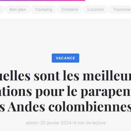
u
Bon plan
Camping
Croisière
Location
Tourisme
VACANCE
elles sont les meilleu
ations pour le parapen
es Andes colombiennes
admin
•
20 janvier 2024
•
6 min de lecture