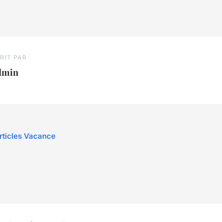
RIT PAR
dmin
articles Vacance