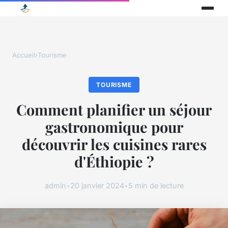
Accueil
›
Tourisme
TOURISME
Comment planifier un séjour
gastronomique pour
découvrir les cuisines rares
d'Éthiopie ?
admin
•
20 janvier 2024
•
5 min de lecture