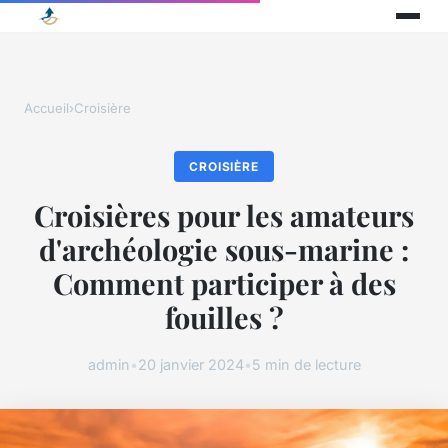
Accueil
›
Croisière
CROISIÈRE
Croisières pour les amateurs
d'archéologie sous-marine :
Comment participer à des
fouilles ?
admin
•
20 janvier 2024
•
5 min de lecture